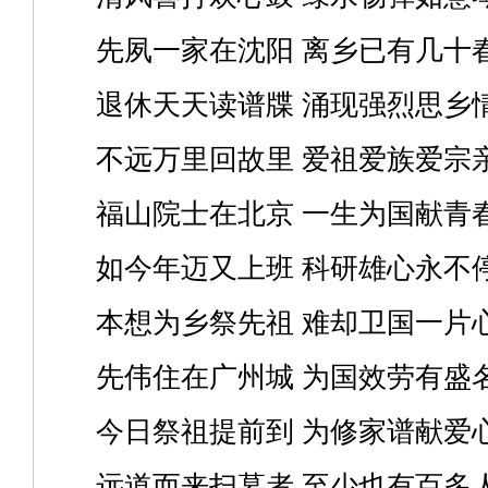
先夙一家在沈阳 离乡已有几十
退休天天读谱牒 涌现强烈思乡
不远万里回故里 爱祖爱族爱宗
福山院士在北京 一生为国献青
如今年迈又上班 科研雄心永不
本想为乡祭先祖 难却卫国一片
先伟住在广州城 为国效劳有盛
今日祭祖提前到 为修家谱献爱
远道而来扫墓者 至少也有百多