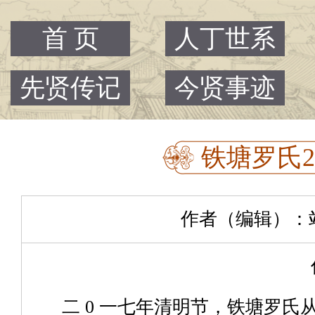
首 页
人丁世系
先贤传记
今贤事迹
铁塘罗氏2
作者（编辑）：站主 |
二 0 一七年清明节，铁塘罗氏从