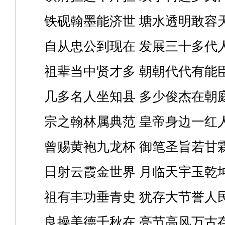
铁砚翰墨能济世 塘水透明敢容
自从忠公到现在 发展三十多代
祖辈当中贤才多 朝朝代代有能
几多名人坐知县 多少俊杰在朝
宗之翰林属典范 皇帝身边一红
曾赐黄袍九龙杯 御笔圣旨若甘
日射云霞金世界 月临天宇玉乾
祖有丰功垂青史 犹存大节誉人
良操美德千秋在 亮节高风万古