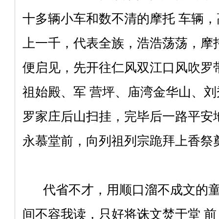
十多辆小车和数不清的摩托 车辆
上一千，代表全族，浩浩荡荡，摩
便启见，先开往仁风双江口风吹罗
祖始殿、军 营坪、庙湾金华山、
罗家庄后山扫挂，完毕后一路平安
永慕堂前，向列祖列宗跪拜上香祭
代省不才，用顺口溜不成文的童
间不容我读，只好将诛文焚于堂 前