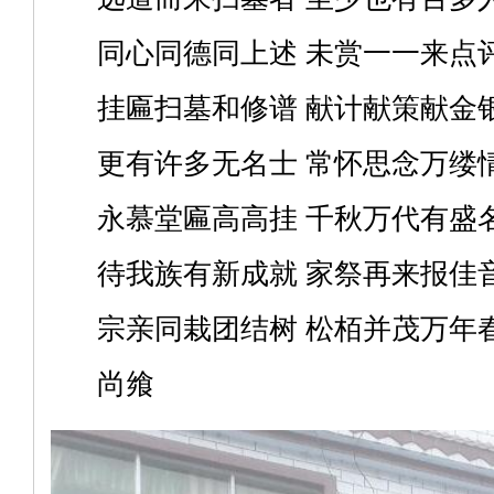
同心同德同上述 未赏一一来点
挂匾扫墓和修谱 献计献策献金
更有许多无名士 常怀思念万缕
永慕堂匾高高挂 千秋万代有盛
待我族有新成就 家祭再来报佳
宗亲同栽团结树 松栢并茂万年
尚飨