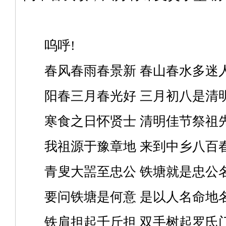
呜呼!
春风春雨春景新 春山春水多迷
阳春三月春光好 三月初八是清
寒食之日怀贤士 清明佳节祭祖
我祖源于豫章地 来到中乡八百
青叟大噐至忠公 铁塘就是忠公
要问铁塘是何意 是以人名命地
铁肩担起千斤担 双手树起罗氏