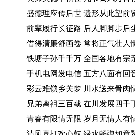
盛德理应传后世 遗形从此望前
前辈履行长征路 后人脚脚步后
借得清廉舒画卷 常将正气壮人
铁塘子孙千千万 全国各地有宗
手机电网发电信 五方八面有回
彩云难锁乡关梦 川水送来骨肉
兄弟离祖三百载 在川发展四千
青春有限情无限 岁月无情人有
清风喜打欢心鼓 绿水畅弹如意