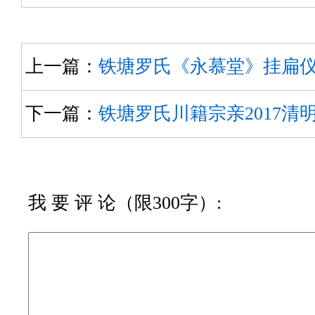
上一篇：
铁塘罗氏《永慕堂》挂扁
下一篇：
铁塘罗氏川籍宗亲2017清
我 要 评 论（限300字）: