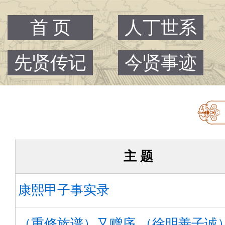
首 页
人丁世系
先贤传记
今贤事迹
主 题
康熙甲子事实录
（重修族谱）又赠序 （徐明善子诚