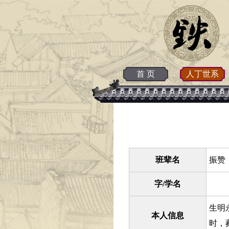
首 页
人丁世系
班辈名
振赞 
字/学名
生明
本人信息
时，