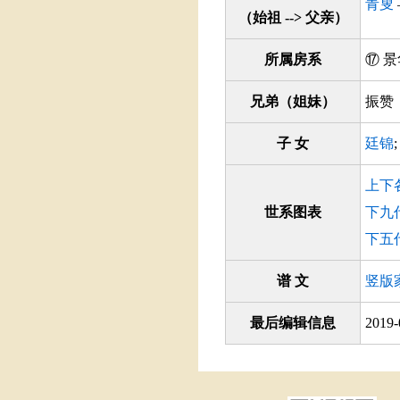
青叟
（始祖 --> 父亲）
所属房系
⑰
兄弟（姐妹）
振赞
子 女
廷锦
上下
世系图表
下九
下五
谱 文
竖版
最后编辑信息
2019