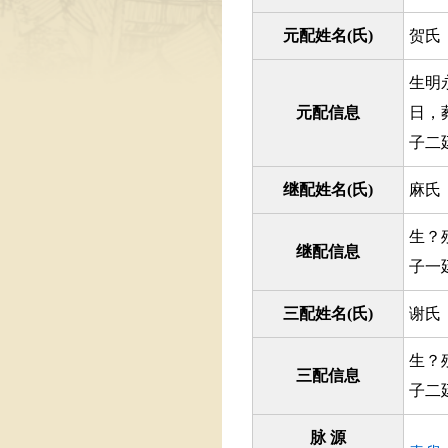
元配姓名(氏)
贺氏
生明
元配信息
日，
子二
继配姓名(氏)
麻氏
生？
继配信息
子一
三配姓名(氏)
谢氏
生？
三配信息
子二
脉 源