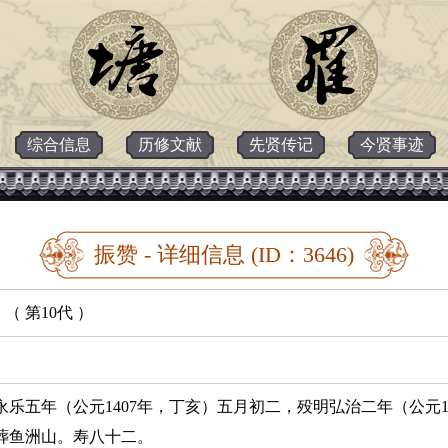
综合信息
历修文献
先贤传记
今贤事迹
振赞 - 详细信息 (ID：3646)
（ 第10代 ）
永乐五年（公元1407年，丁亥）五月初二，殁明弘治二年（公元1
葬鱼洲山。寿八十二。