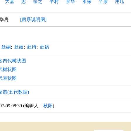
—
大器
—
忠
—
宗之
—
半村
—
景华
—
永缘
—
至康
—
用珏
 景华房
[房系说明图]
;
廷繍
;
廷纹
;
廷绮
;
廷纺
各四代树状图
代树状图
代表状图
家谱(五代数据)
-07-09 08:39 (编辑人：
秋阳
)