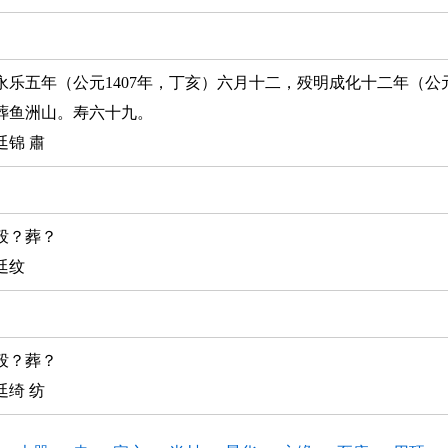
永乐五年（公元1407年，丁亥）六月十二，殁明成化十二年（公元
葬鱼洲山。寿六十九。
廷锦 肅
殁？葬？
廷纹
殁？葬？
廷绮 纺