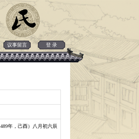
议事留言
登 录
489年，己酉）八月初六辰