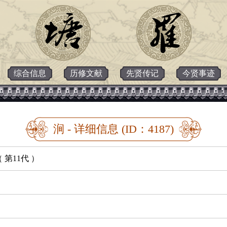
综合信息
历修文献
先贤传记
今贤事迹
涧 - 详细信息 (ID：4187)
 第11代 ）