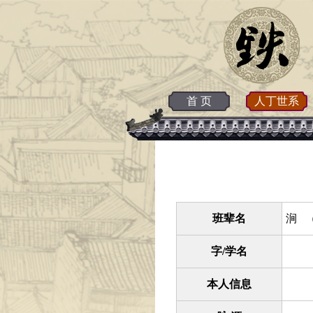
首 页
人丁世系
班辈名
涧 （
字/学名
本人信息