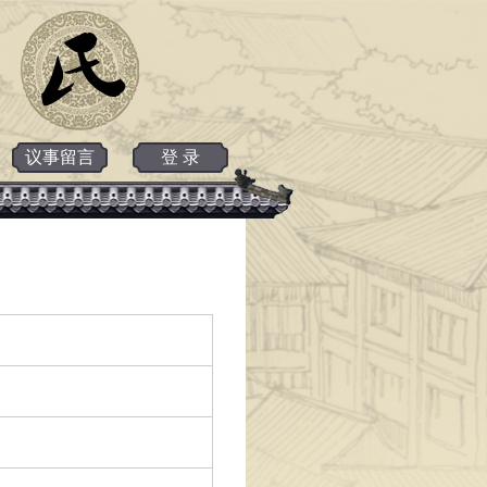
议事留言
登 录