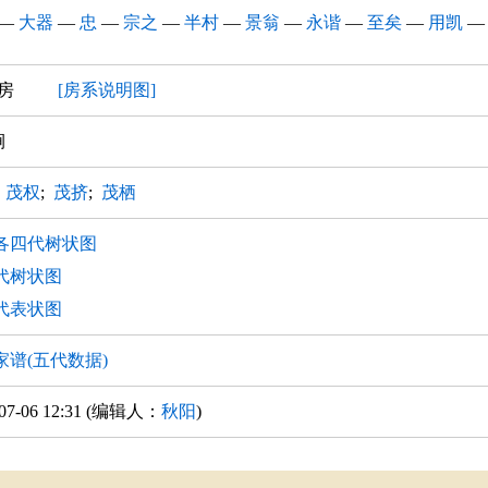
—
大器
—
忠
—
宗之
—
半村
—
景翁
—
永谐
—
至矣
—
用凯
 矣房
[房系说明图]
涧
;
茂权
;
茂挤
;
茂栖
各四代树状图
代树状图
代表状图
家谱(五代数据)
-07-06 12:31 (编辑人：
秋阳
)