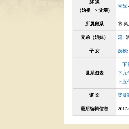
脉 源
青叟
（始祖 --> 父亲）
所属房系
⑯
兄弟（姐妹）
㵓
; 
子 女
茂模
上下
世系图表
下九
下五
谱 文
竖版
最后编辑信息
2017