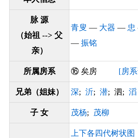
脉 源
青叟
—
大器
—
忠
（始祖 --> 父
—
振铭
亲）
所属房系
⑯ 矣房
[房
兄弟（姐妹）
深
;
沂
;
潜
; 泗;
滔
子 女
茂杨
;
茂柳
上下各四代树状图