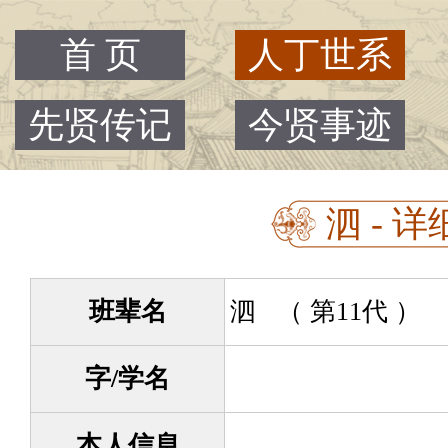
首 页
人丁世系
先贤传记
今贤事迹
泗 - 详
班辈名
泗 （ 第11代 ）
字/学名
本人信息