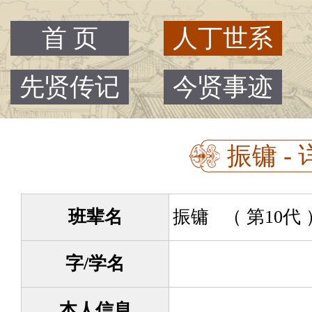
首 页
人丁世系
先贤传记
今贤事迹
振镛 - 
班辈名
振镛 （ 第10代
字/学名
本人信息