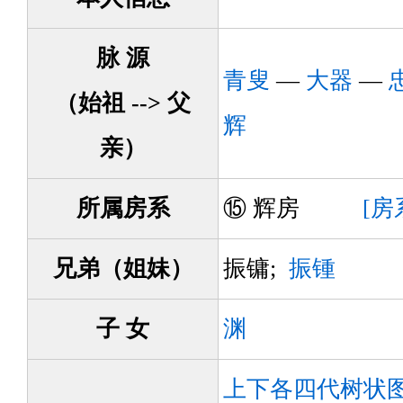
脉 源
青叟
—
大器
—
（始祖 --> 父
辉
亲）
所属房系
⑮ 辉房
[房
兄弟（姐妹）
振镛;
振锺
子 女
渊
上下各四代树状