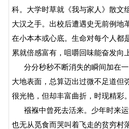
科。大学时草就《我与家人》散文
大汉之手。出校后遭遇史无前例地
在小本本或心底。生命对每个人都
累就倍感富有，咀嚼回味能奋发向
分分秒秒不断消失的瞬间加在一
大地表面，总算迈出过微不足道但
很光艳，但却丰富曲折，时现精彩
襁褓中曾死去活来。少年时来运
也无从觅食而哭叫着飞走的贫穷村