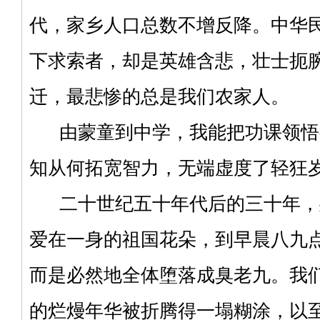
代，家乡人口总数不增反降。中华
下求索者，却是英雄含悲，壮士扼
迁，最悲惨的总是我们农家人。
由蒙童到中学，我能把功课领悟
知从何拓宽智力，无端虚度了轻狂
二十世纪五十年代后的三十年，
爱在一身的祖国花朵，到早晨八九
而是必然地全体堕落成臭老九。我
的烂熳年华被折腾得一塌糊涂，以