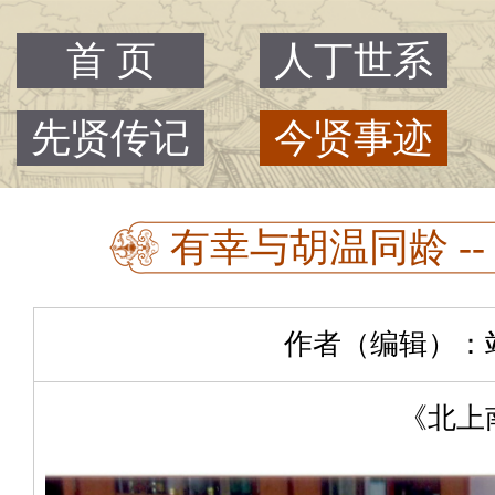
首 页
人丁世系
先贤传记
今贤事迹
有幸与胡温同龄 --
作者（编辑）：站主 |
《北上南