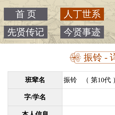
首 页
人丁世系
先贤传记
今贤事迹
振铃 - 
班辈名
振铃 （ 第10代
字/学名
本人信息