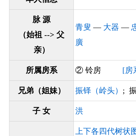
脉 源
青叟
—
大器
—
（始祖 --> 父
廣
亲）
所属房系
② 铃房
[房
兄弟（姐妹）
振铎（岭头）
; 
子 女
洪
上下各四代树状