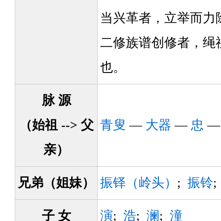
当兴革者，立举而力
二修族谱创修者，绳
也。
脉 源
（始祖 --> 父
青叟
—
大器
—
忠
亲）
兄弟（姐妹）
振铎（岭头）
;
振铃
子 女
演
;
浩
;
澜
;
潼