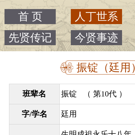
首 页
人丁世系
先贤传记
今贤事迹
振锭（廷用） 
班辈名
振锭 （ 第10代 ）
字/学名
廷用
生明成祖永乐十八年（