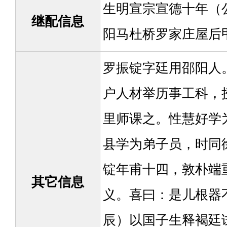
生明宣宗宣德十年（公
继配信息
阳马杜桥罗家庄屋后
罗振锭字廷用邵阳人。
户人材举历事工科，
里师课之。性慧好学为
县学为弟子员，时同
锭年甫十四，敦朴端
其它信息
义。喜曰：是儿根器不
辰）以国子生释褐廷