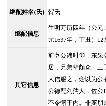
继配姓名(氏)
贺氏
生明万历四年（公元1
继配信息
元1637年，丁丑）
前葊公讳时仰，东泉
居，兄弟辈颇众。三
人信服之，僉以为公
其它信息
公德配刘孺人，佐公
不令懈于内。非宾朋