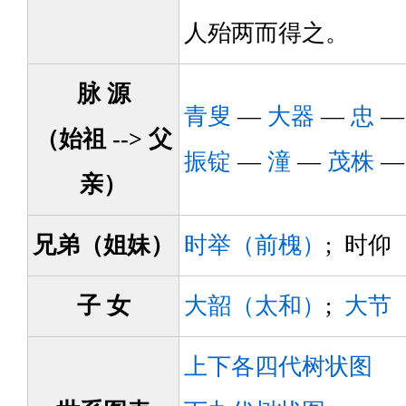
人殆两而得之。
脉 源
青叟
—
大器
—
忠
（始祖 --> 父
振锭
—
潼
—
茂株
亲）
兄弟（姐妹）
时举（前槐）
; 时仰
子 女
大韶（太和）
;
大节
上下各四代树状图