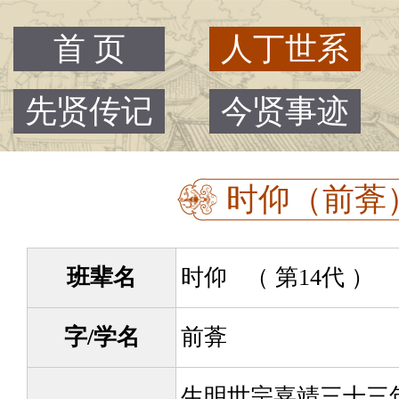
首 页
人丁世系
先贤传记
今贤事迹
时仰（前葊） 
班辈名
时仰 （ 第14代 ）
字/学名
前葊
生明世宗嘉靖三十三年