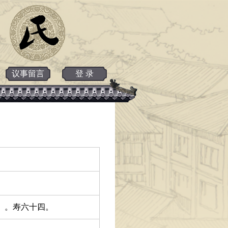
议事留言
登 录
申）。寿六十四。