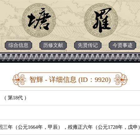
综合信息
历修文献
先贤传记
今贤事迹
智輝 - 详细信息 (ID：9920)
（ 第18代 ）
熙三年（公元1664年，甲辰），殁雍正六年（公元1728年，戊