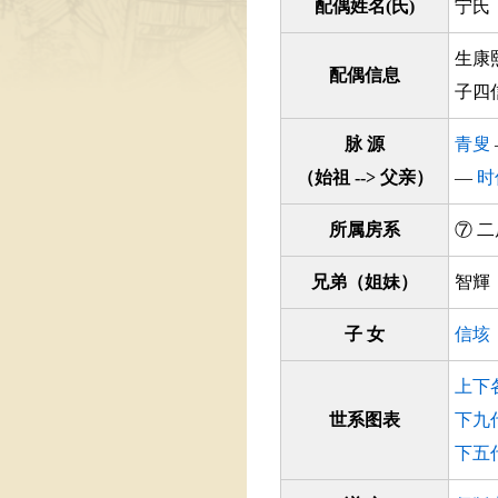
配偶姓名(氏)
宁氏
生康
配偶信息
子四信
脉 源
青叟
（始祖 --> 父亲）
—
时
所属房系
⑦ 
兄弟（姐妹）
智輝
子 女
信垓
上下
世系图表
下九
下五