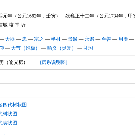
熙元年（公元1662年，壬寅），殁雍正十二年（公元1734年，
域 垓 堂 圻
—
大器
—
忠
—
宗之
—
半村
—
景翁
—
永谐
—
至善
—
用廣
仰
—
大节（维极）
—
喻义（灵寰）
—
礼珝
二房（喻义房）
[房系说明图]
各四代树状图
代树状图
代表状图