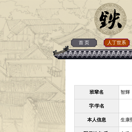
首 页
人丁世系
班辈名
智輝 
字/学名
本人信息
生康