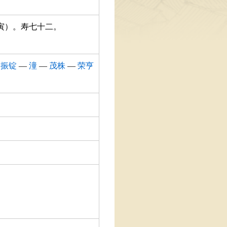
甲寅）。寿七十二。
—
振锭
—
潼
—
茂株
—
荣亨